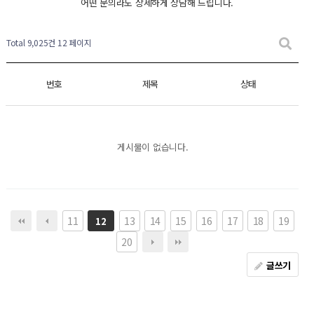
어떤 문의라도 상세하게 상담해 드립니다.
Total 9,025건
12 페이지
번호
제목
상태
게시물이 없습니다.
11
13
14
15
16
17
18
19
12
20
글쓰기