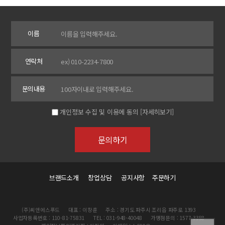
이름
연락처
문의내용
개인정보 수집 및 이용에 동의
[자세히보기]
브랜드소개
창업상담
공지사항
주문하기
(주)씨앤에스푸드
대표 : 이창훈
주소 : 경기도 파주시 조리읍 파주로 1393
사업자등록번호 : 110-81-75831
TEL : 031-948-40048
가맹점문의 : 1577-3358