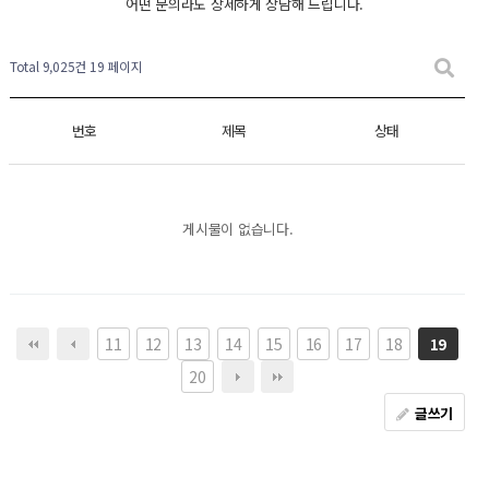
어떤 문의라도 상세하게 상담해 드립니다.
Total 9,025건
19 페이지
번호
제목
상태
게시물이 없습니다.
11
12
13
14
15
16
17
18
19
20
글쓰기