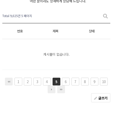
어떤 문의라도 상세하게 상담해 드립니다.
Total 9,025건
5 페이지
번호
제목
상태
게시물이 없습니다.
1
2
3
4
6
7
8
9
10
5
글쓰기