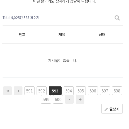
어떤 문의라도 상세하게 상담해 드립니다.
Total 9,025건
593 페이지
번호
제목
상태
게시물이 없습니다.
591
592
594
595
596
597
598
593
599
600
글쓰기