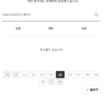
어떤 문의라도 상세하게 상담해 드립니다.
Total 9,025건
15 페이지
번호
제목
상태
게시물이 없습니다.
11
12
13
14
16
17
18
19
15
20
글쓰기