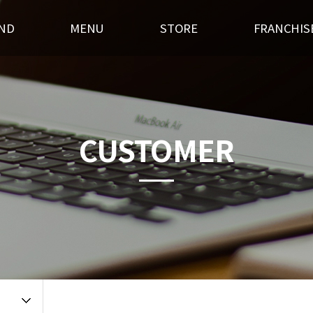
ND
MENU
STORE
FRANCHIS
스토리
후라이드
전국매장찾기
창업경쟁력
혁
오븐구이
가맹점 홍보실
개설절차
랜드소개
기타안주
인테리어
창업상담
CUSTOMER
 길