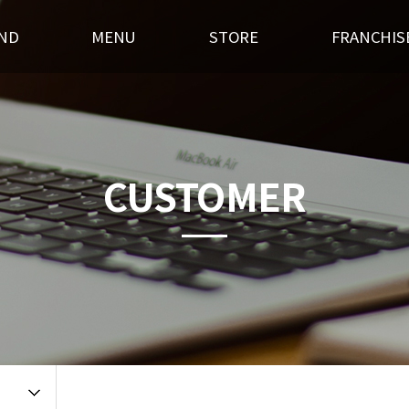
ND
MENU
STORE
FRANCHIS
스토리
후라이드
전국매장찾기
창업경쟁력
혁
오븐구이
가맹점 홍보실
개설절차
랜드소개
기타안주
인테리어
창업상담
CUSTOMER
 길