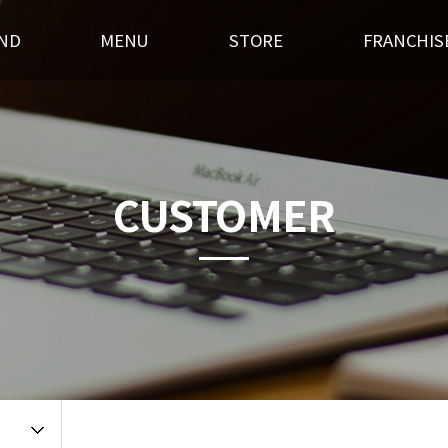
ND
MENU
STORE
FRANCHIS
스토리
후라이드
전국매장찾기
창업경쟁력
혁
오븐구이
가맹점 홍보실
개설절차
랜드소개
기타안주
인테리어
창업상담
CUSTOMER
 길