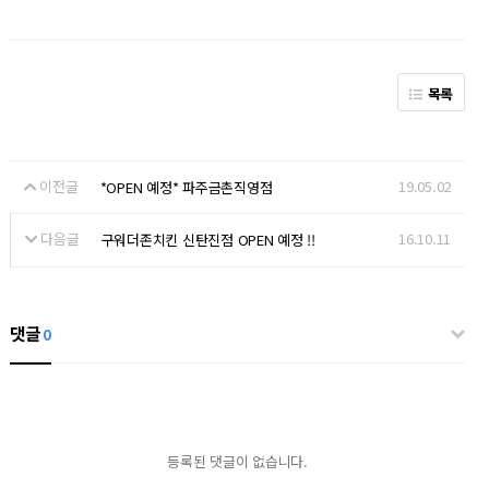
목록
이전글
19.05.02
*OPEN 예정* 파주금촌직영점
다음글
16.10.11
구워더존치킨 신탄진점 OPEN 예정 !!
댓글
0
등록된 댓글이 없습니다.