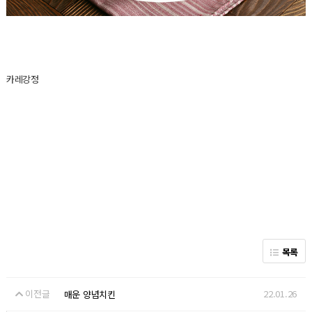
카레강정
목록
이전글
22.01.26
매운 양념치킨