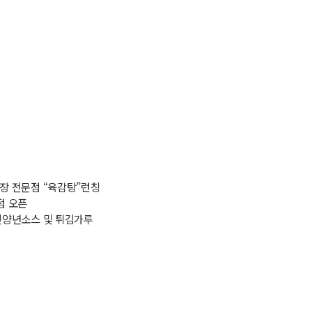
개장 전문점 “육감탕”런칭
호점 오픈
치킨양년소스 및 튀김가루