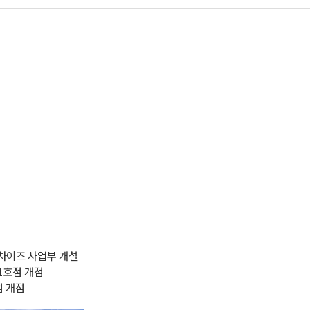
렌차이즈 사업부 개설
영1호점 개점
점 개점