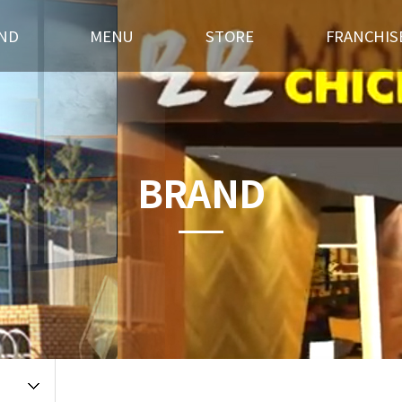
ND
MENU
STORE
FRANCHIS
스토리
후라이드
전국매장찾기
창업경쟁력
혁
오븐구이
가맹점 홍보실
개설절차
랜드소개
기타안주
인테리어
창업상담
BRAND
 길