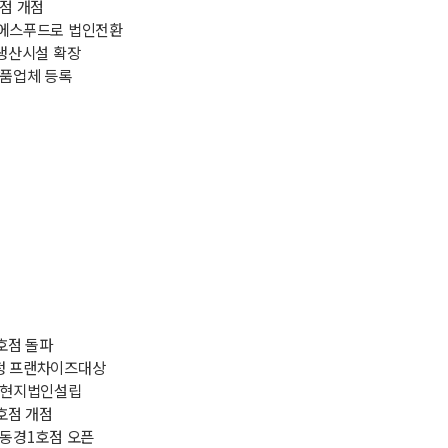
호점 개점
앤에스푸드로 법인전환
 생산시설 확장
납품업체 등록
0호점 돌파
선정 프랜차이즈대상
본 현지법인설립
0호점 개점
본 동경1호점 오픈