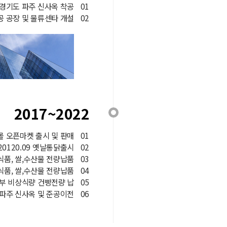
10경기도 파주 신사옥 착공
01
가공 공장 및 물류센타 개설
02
2017~2022
칸몰 오픈마켓 출시 및 판매
01
20120.09 옛날통닭출시
02
동식품, 쌀,수산물 전량납품
03
동식품, 쌀,수산물 전량납품
04
령부 비상식량 건빵전량 납
05
기 파주 신사옥 및 준공이전
06