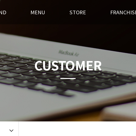
ND
MENU
STORE
FRANCHIS
스토리
후라이드
전국매장찾기
창업경쟁력
혁
오븐구이
가맹점 홍보실
개설절차
랜드소개
기타안주
인테리어
창업상담
CUSTOMER
 길