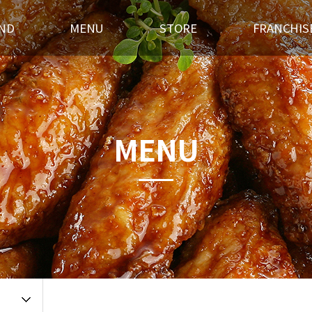
ND
MENU
STORE
FRANCHIS
스토리
후라이드
전국매장찾기
창업경쟁력
혁
오븐구이
가맹점 홍보실
개설절차
랜드소개
기타안주
인테리어
창업상담
MENU
 길