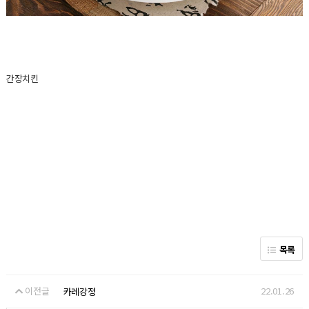
간장치킨
목록
이전글
22.01.26
카레강정