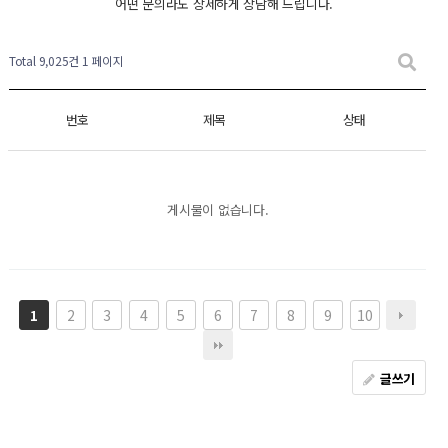
어떤 문의라도 상세하게 상담해 드립니다.
Total 9,025건
1 페이지
번호
제목
상태
게시물이 없습니다.
2
3
4
5
6
7
8
9
10
1
글쓰기