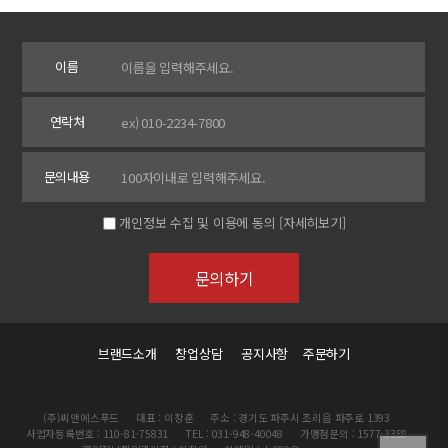
이름
연락처
문의내용
개인정보 수집 및 이용에 동의
[자세히보기]
브랜드소개
창업상담
공지사항
주문하기
(주)씨앤에스푸드
대표 : 이창훈
주소 : 경기도 파주시 조리읍 파주로 1393
사업자등록번호 : 110-81-75831
TEL : 031-948-40048
가맹점문의 : 1577-3358