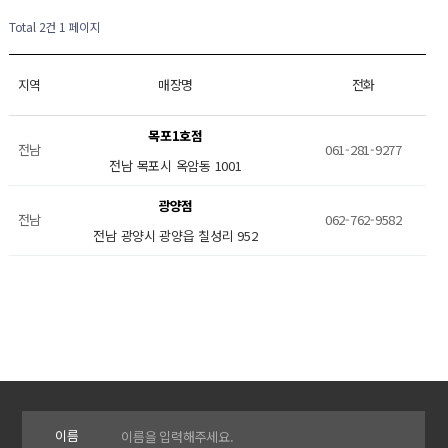
Total 2건
1 페이지
지역
매장명
전화
목포1호점
전남
061-281-9277
전남 목포시 옥암동 1001
광양점
전남
062-762-9582
전남 광양시 광양읍 칠성리 952
이름