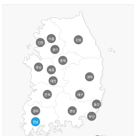
서울
강원
인천
경기
충북
충남
세종
경북
대전
전북
대구
울산
광주
경남
부산
전남