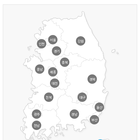
서울
강원
인천
경기
충북
충남
세종
경북
대전
전북
대구
울산
광주
경남
부산
전남