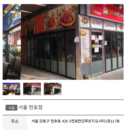
서울 천호점
서울
주소
서울 강동구 천호동 425-3천호한강푸르지오시티1층117호