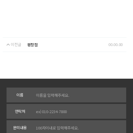
이전글
00.00.00
평창점
이름
연락처
문의내용