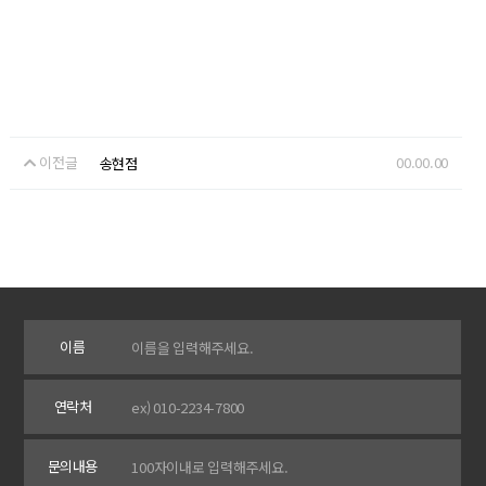
이전글
00.00.00
송현점
이름
연락처
문의내용