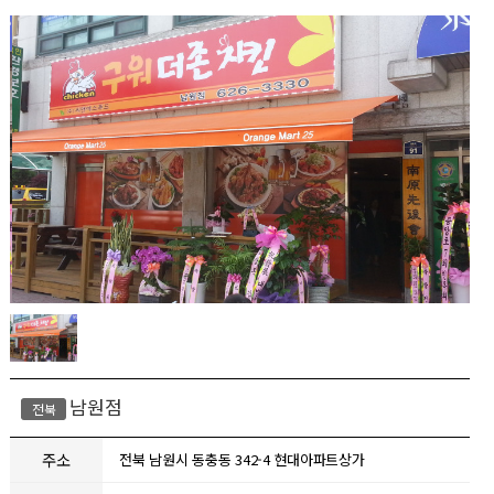
남원점
전북
주소
전북 남원시 동충동 342-4 현대아파트상가