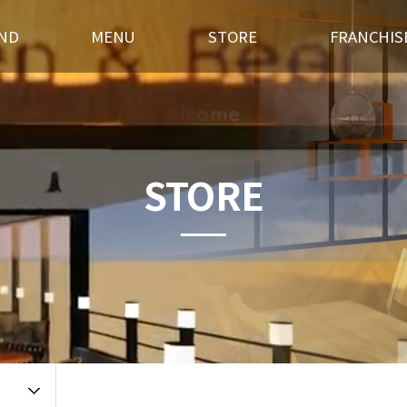
ND
MENU
STORE
FRANCHIS
스토리
후라이드
전국매장찾기
창업경쟁력
혁
오븐구이
가맹점 홍보실
개설절차
랜드소개
기타안주
인테리어
창업상담
STORE
 길