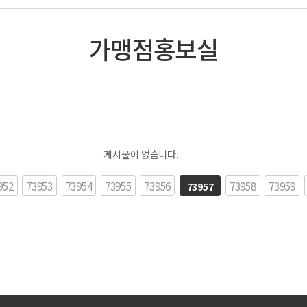
가맹점홍보실
게시물이 없습니다.
952
다음
73953
맨끝
73954
73955
73956
73958
73959
73957