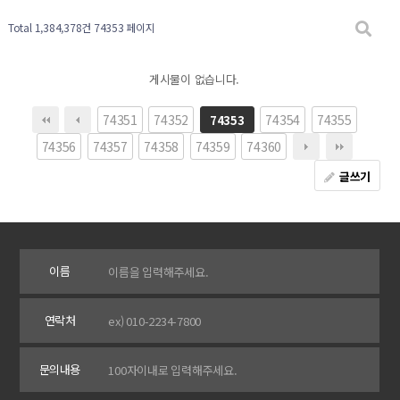
Total 1,384,378건
74353 페이지
게시물이 없습니다.
74351
74352
74354
74355
74353
74356
74357
74358
74359
74360
글쓰기
이름
연락처
문의내용