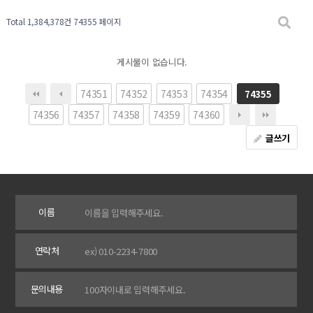
Total 1,384,378건
74355 페이지
게시물이 없습니다.
74351
74352
74353
74354
74355
74356
74357
74358
74359
74360
글쓰기
이름
연락처
문의내용