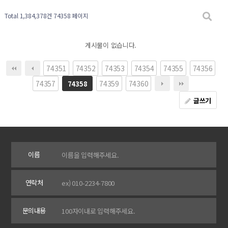
Total 1,384,378건
74358 페이지
게시물이 없습니다.
74351
74352
74353
74354
74355
74356
74357
74359
74360
74358
글쓰기
이름
연락처
문의내용