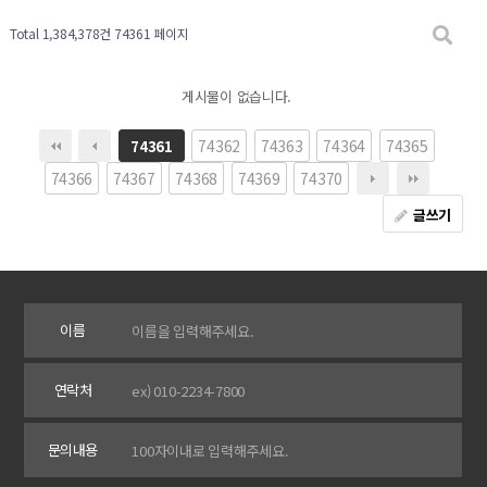
Total 1,384,378건
74361 페이지
게시물이 없습니다.
74362
74363
74364
74365
74361
74366
74367
74368
74369
74370
글쓰기
이름
연락처
문의내용