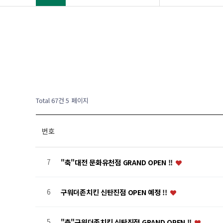
Total 67건
5 페이지
번호
7
"축"대전 문화유천점 GRAND OPEN !!
6
구워더존치킨 신탄진점 OPEN 예정 !!
5
"축"구워더존치킨 신탄진점 GRAND OPEN !!