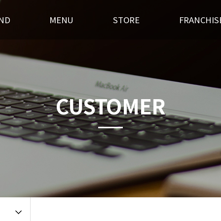
ND
MENU
STORE
FRANCHIS
스토리
후라이드
전국매장찾기
창업경쟁력
혁
오븐구이
가맹점 홍보실
개설절차
랜드소개
기타안주
인테리어
창업상담
CUSTOMER
 길