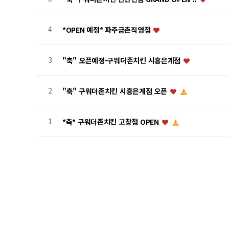
4
*OPEN 예정* 파주금촌직영점
3
"축" 오픈예정-구워더존치킨 시흥은계점
2
"축" 구워더존치킨 시흥은계점 오픈
1
*축* 구워더존치킨 고창점 OPEN
처음