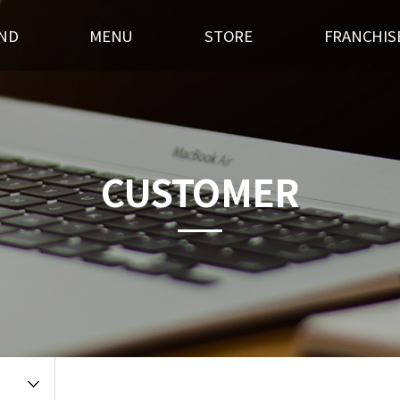
ND
MENU
STORE
FRANCHIS
스토리
후라이드
전국매장찾기
창업경쟁력
혁
오븐구이
가맹점 홍보실
개설절차
랜드소개
기타안주
인테리어
창업상담
CUSTOMER
 길