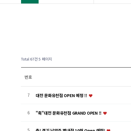
Total 67건
5 페이지
번호
7
대전 문화유천점 OPEN 예정 !!
6
"축"대전 문화유천점 GRAND OPEN !!
5
축! 경기 남양주 별내점 10월 Open 예정!