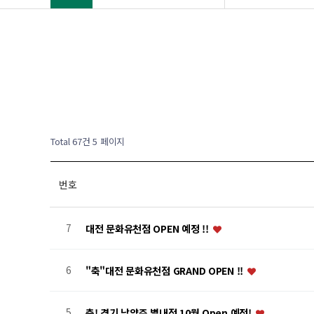
Total 67건
5 페이지
번호
7
대전 문화유천점 OPEN 예정 !!
6
"축"대전 문화유천점 GRAND OPEN !!
5
축! 경기 남양주 별내점 10월 Open 예정!