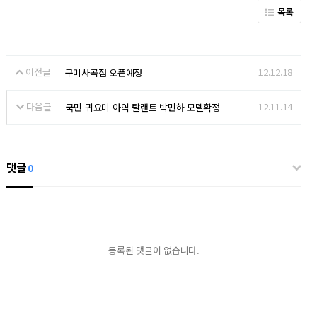
목록
이전글
12.12.18
구미사곡점 오픈예정
다음글
12.11.14
국민 귀요미 아역 탈랜트 박민하 모델확정
댓글
0
등록된 댓글이 없습니다.