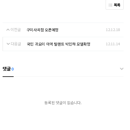
목록
이전글
12.12.18
구미사곡점 오픈예정
다음글
12.11.14
국민 귀요미 아역 탈랜트 박민하 모델확정
댓글
0
등록된 댓글이 없습니다.