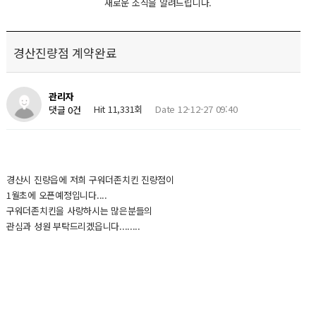
새로운 소식을 알려드립니다.
경산진량점 계약완료
관리자
Hit 11,331회
Date 12-12-27 09:40
댓글 0건
경산시 진량읍에 저희 구워더존치킨 진량점이
1월초에 오픈예정입니다....
구워더존치킨을 사랑하시는 많은분들의
관심과 성원 부탁드리겠읍니다........