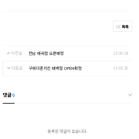
목록
이전글
13.05.18
전남 매곡점 오픈예정
다음글
13.03.25
구워더존치킨 태백점 OPEN확정
댓글
0
등록된 댓글이 없습니다.