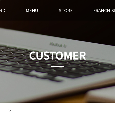
ND
MENU
STORE
FRANCHIS
스토리
후라이드
전국매장찾기
창업경쟁력
혁
오븐구이
가맹점 홍보실
개설절차
랜드소개
기타안주
인테리어
창업상담
CUSTOMER
 길