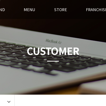
ND
MENU
STORE
FRANCHIS
스토리
후라이드
전국매장찾기
창업경쟁력
혁
오븐구이
가맹점 홍보실
개설절차
랜드소개
기타안주
인테리어
창업상담
CUSTOMER
 길