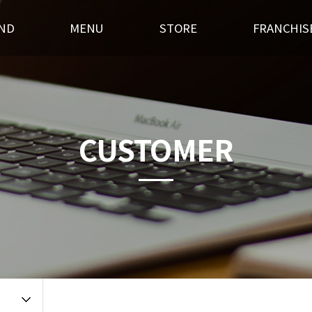
ND
MENU
STORE
FRANCHIS
스토리
후라이드
전국매장찾기
창업경쟁력
혁
오븐구이
가맹점 홍보실
개설절차
랜드소개
기타안주
인테리어
창업상담
CUSTOMER
 길