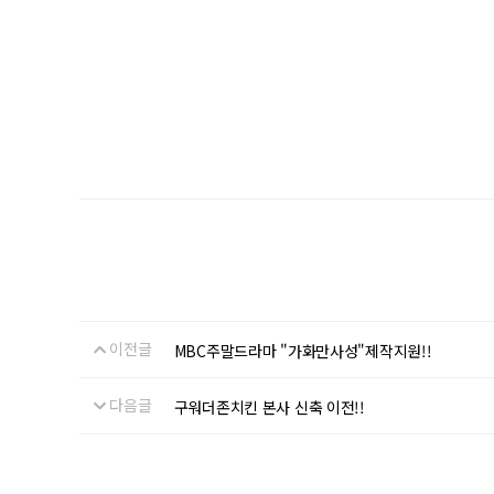
이전글
MBC주말드라마 "가화만사성"제작지원!!
다음글
구워더존치킨 본사 신축 이전!!