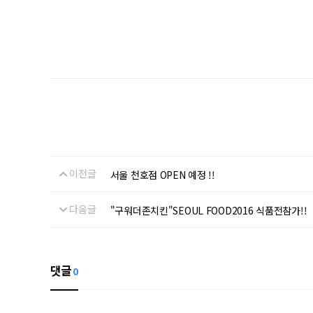
이전글
서울 천호점 OPEN 예정 !!
다음글
"구워더존치킨"SEOUL FOOD2016 식품전참가!!
댓글
0