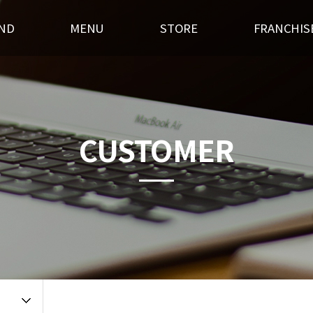
ND
MENU
STORE
FRANCHIS
스토리
후라이드
전국매장찾기
창업경쟁력
혁
오븐구이
가맹점 홍보실
개설절차
랜드소개
기타안주
인테리어
창업상담
CUSTOMER
 길