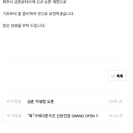
파주시 금촌로터리에 신규 오픈 예정으로
기초부터 잘 준비하여 맛으로 보장하겠습니다.
많은 성원을 부탁 드립니다.
목록
이전글
19.05.21
금촌 직영점 오픈
다음글
16.10.25
"축"구워더존치킨 신탄진점 GRAND OPEN !!